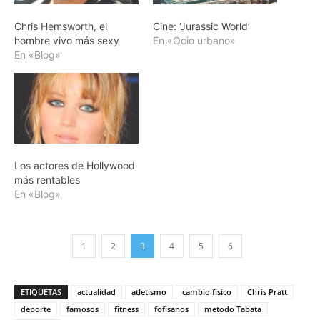
Chris Hemsworth, el
Cine: ‘Jurassic World’
hombre vivo más sexy
En «Ocio urbano»
En «Blog»
Los actores de Hollywood
más rentables
En «Blog»
1
2
3
4
5
6
ETIQUETAS
actualidad
atletismo
cambio fisico
Chris Pratt
deporte
famosos
fitness
fofisanos
metodo Tabata