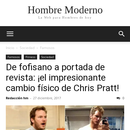
Hombre Moderno
La Web para Hombres de hoy
Inicio
Sociedad
Famosos
Famosos
Fitness
Sociedad
De fofisano a portada de
revista: ¡el impresionante
cambio físico de Chris Pratt!
Redacción hm
-
27 diciembre, 2017
0