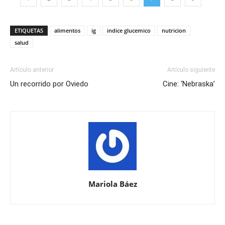
ETIQUETAS
alimentos
ig
indice glucemico
nutricion
salud
Artículo anterior
Artículo siguiente
Un recorrido por Oviedo
Cine: ‘Nebraska’
Mariola Báez