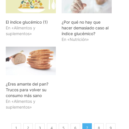
El índice glucémico (1)
¿Por qué no hay que
En «Alimentos y
hacer demasiado caso al
suplementos»
índice glucémico?
En «Nutrición»
¿Eres amante del pan?
Trucos para volver su
consumo más sano
En «Alimentos y
suplementos»
1
2
3
4
5
6
7
8
9