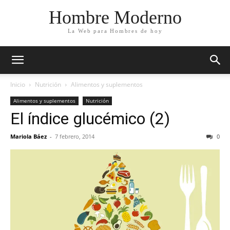
Hombre Moderno
La Web para Hombres de hoy
Inicio
Nutrición
Alimentos y suplementos
Alimentos y suplementos
Nutrición
El índice glucémico (2)
Mariola Báez
-
7 febrero, 2014
0