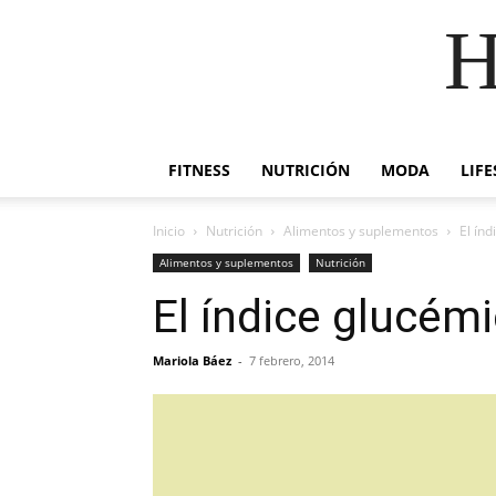
H
FITNESS
NUTRICIÓN
MODA
LIFE
Inicio
Nutrición
Alimentos y suplementos
El índ
Alimentos y suplementos
Nutrición
El índice glucémi
Mariola Báez
-
7 febrero, 2014