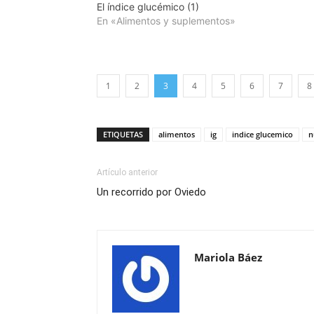
El índice glucémico (1)
En «Alimentos y suplementos»
1
2
3
4
5
6
7
8
ETIQUETAS
alimentos
ig
indice glucemico
n
Artículo anterior
Un recorrido por Oviedo
Mariola Báez