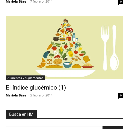
Mariola Báez
-
7 febrero, 2014
0
Alimentos y suplementos
El índice glucémico (1)
Mariola Báez
-
5 febrero, 2014
0
Busca en HM