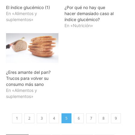
El índice glucémico (1)
¿Por qué no hay que
En «Alimentos y
hacer demasiado caso al
suplementos»
índice glucémico?
En «Nutrición»
¿Eres amante del pan?
Trucos para volver su
consumo más sano
En «Alimentos y
suplementos»
1
2
3
4
5
6
7
8
9