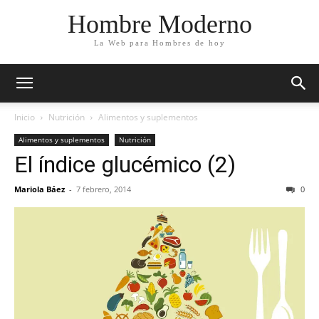
Hombre Moderno
La Web para Hombres de hoy
Inicio
Nutrición
Alimentos y suplementos
Alimentos y suplementos
Nutrición
El índice glucémico (2)
Mariola Báez
-
7 febrero, 2014
0