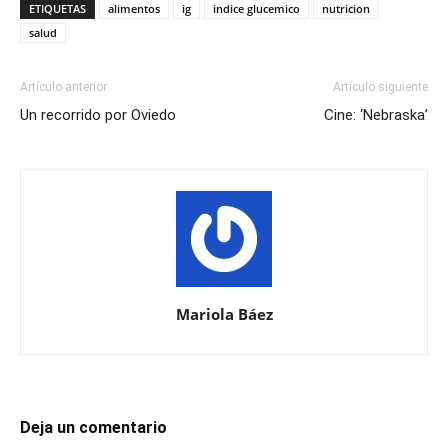
ETIQUETAS
alimentos
ig
indice glucemico
nutricion
salud
Artículo anterior
Artículo siguiente
Un recorrido por Oviedo
Cine: ‘Nebraska’
Mariola Báez
Deja un comentario