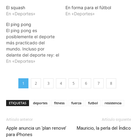
El squash
En forma para el fútbol
En «Deportes»
En «Deportes»
El ping pong
El ping pong es
posiblemente el deporte
más practicado del
mundo. Incluso por
delante del deporte rey: el
fútbol.
En «Deportes»
1
2
3
4
5
6
7
8
ETIQUETAS
deportes
fitness
fuerza
futbol
resistencia
Artículo anterior
Artículo siguiente
Apple anuncia un ‘plan renove’
Mauricio, la perla del Índico
para iPhones