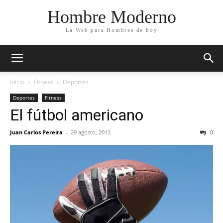
Hombre Moderno
La Web para Hombres de hoy
Inicio
Fitness
Deportes
Deportes
Fitness
El fútbol americano
Juan Carlos Pereira
-
29 agosto, 2013
0