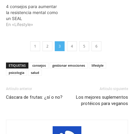
4 consejos para aumentar
la resistencia mental como
un SEAL
En «Lifestyle»
1
2
3
4
5
6
ETIQUETAS
consejos
gestionar emociones
lifestyle
psicologia
salud
Artículo anterior
Artículo siguiente
Cáscara de frutas: ¿sí o no?
Los mejores suplementos
protéicos para veganos