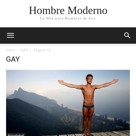
Hombre Moderno
La Web para Hombres de hoy
Inicio
GAY
Página 14
GAY
Actualidad