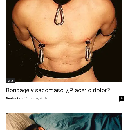
GAY
Bondage y sadomaso: ¿Placer o dolor?
Gayles.tv
-
31 marzo, 2016
0