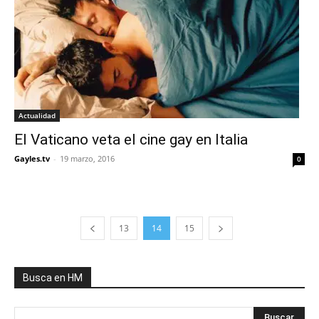
Actualidad
El Vaticano veta el cine gay en Italia
Gayles.tv
-
19 marzo, 2016
0
13
14
15
Busca en HM