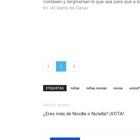
contasen y tergiversan lo que sea para que a l
demás les resulte gracioso. Y, lo peor de…
En «El diario de Dana»
1
2
3
ETIQUETAS
niñas
niñas novias
novia
unicef
Artículo anterior
¿Eres más de Nocilla o Nutella? ¡VOTA!