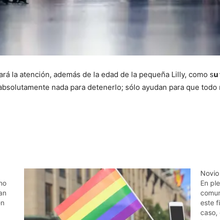
ará la atención, además de la edad de la pequeña Lilly, como s
u
absolutamente nada para detenerlo; sólo ayudan para que todo r
Novio 
no
En pl
an
comun
en
este 
caso,