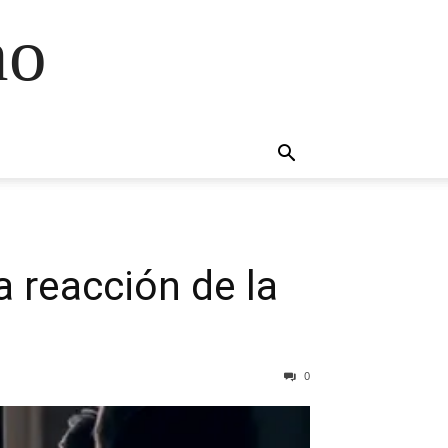
no
a reacción de la
0