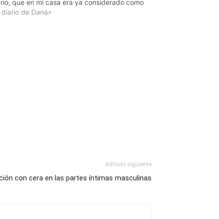
no, que en mi casa era ya considerado como
embro más de la familia.
 diario de Dana»
ra graciosísimo, caía bien…
Artículo siguiente
lación con cera en las partes íntimas masculinas