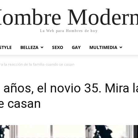
ombre Moder
La Web para Hombres de hoy
STYLE
BELLEZA
SEXO
GAY
MULTIMEDIA
ira la reacción de la familia cuando se casan
 años, el novio 35. Mira l
e casan