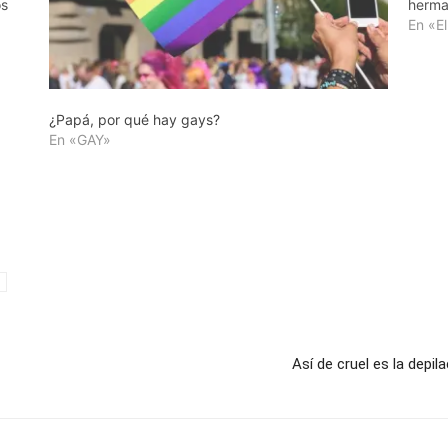
os
herma
un mi
En «El
Dani e
¿Papá, por qué hay gays?
En «GAY»
Así de cruel es la depi