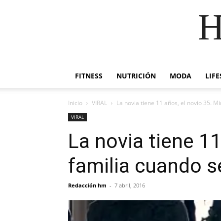
H
FITNESS
NUTRICIÓN
MODA
LIFE
Inicio
VIRAL
La novia tiene 11 años, el novio 35. M
VIRAL
La novia tiene 11
familia cuando s
Redacción hm
-
7 abril, 2016