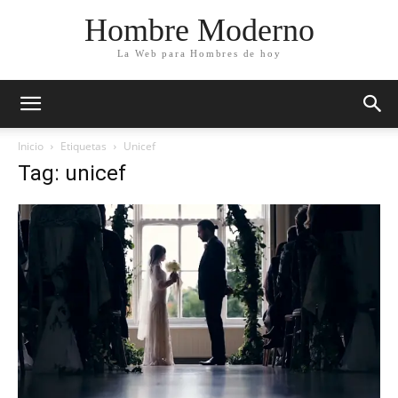
Hombre Moderno
La Web para Hombres de hoy
Inicio
Etiquetas
Unicef
Tag: unicef