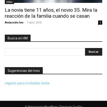
VIRAL
La novia tiene 11 años, el novio 35. Mira la
reacción de la familia cuando se casan
Redacción hm
-
7 abril, 2016
0
Busca en HM
Sugerencias del mes
regalos para invitados boda
© Newspaper WordPress Theme by TagDiv