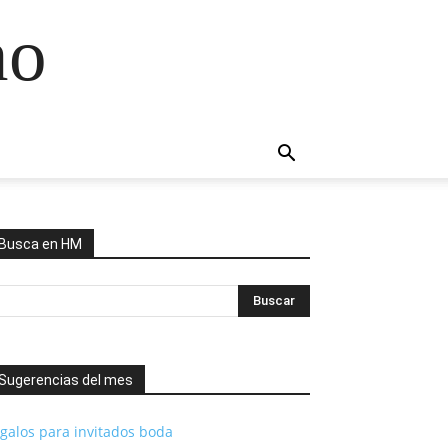
no
Busca en HM
Sugerencias del mes
galos para invitados boda