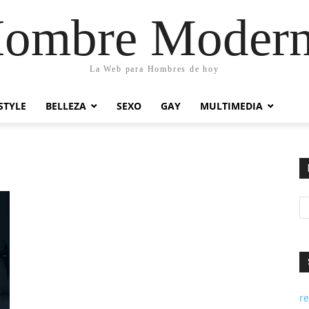
ombre Moder
La Web para Hombres de hoy
STYLE
BELLEZA
SEXO
GAY
MULTIMEDIA
re