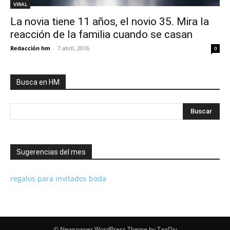
VIRAL
La novia tiene 11 años, el novio 35. Mira la
reacción de la familia cuando se casan
Redacción hm
-
7 abril, 2016
0
Busca en HM
Sugerencias del mes
regalos para invitados boda
© Newspaper WordPress Theme by TagDiv