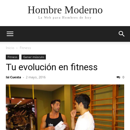
Hombre Moderno
La Web para Hombres de hoy
Inicio
Fitness
Fitness
Ganar músculo
Tu evolución en fitness
Isi Cuesta
-
2 mayo, 2016
0