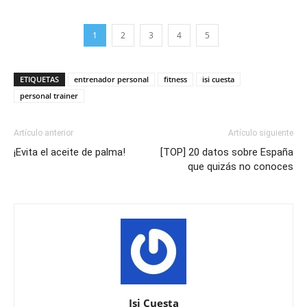
1
2
3
4
5
ETIQUETAS
entrenador personal
fitness
isi cuesta
personal trainer
Artículo anterior
Artículo siguiente
¡Evita el aceite de palma!
[TOP] 20 datos sobre España
que quizás no conoces
Isi Cuesta