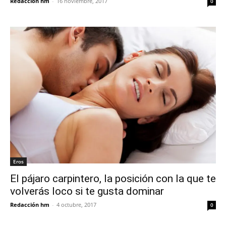
Redacción hm
-
16 noviembre, 2017
0
Eros
El pájaro carpintero, la posición con la que te
volverás loco si te gusta dominar
Redacción hm
-
4 octubre, 2017
0