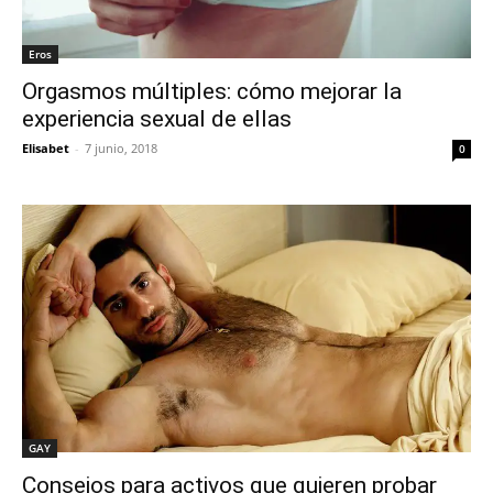
Eros
Orgasmos múltiples: cómo mejorar la
experiencia sexual de ellas
Elisabet
-
7 junio, 2018
0
GAY
Consejos para activos que quieren probar