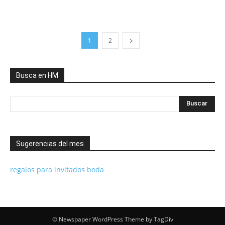
1
2
Busca en HM
Sugerencias del mes
regalos para invitados boda
© Newspaper WordPress Theme by TagDiv