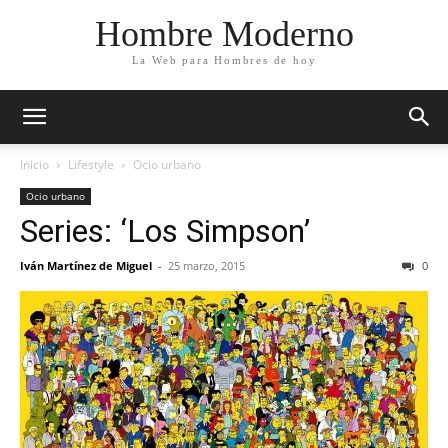
Hombre Moderno
La Web para Hombres de hoy
Inicio
Lifestyle
Ocio urbano
Ocio urbano
Series: ‘Los Simpson’
Iván Martínez de Miguel
-
25 marzo, 2015
0