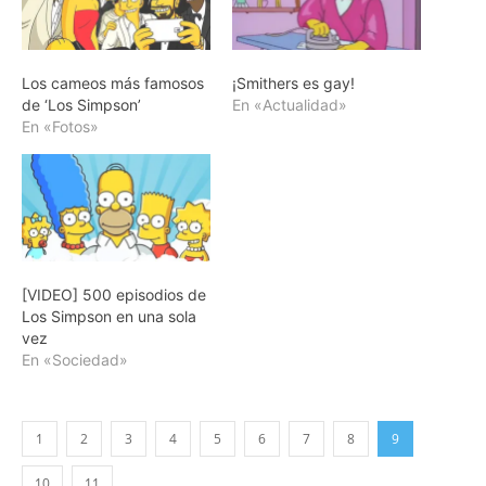
Los cameos más famosos
¡Smithers es gay!
de ‘Los Simpson’
En «Actualidad»
En «Fotos»
[VIDEO] 500 episodios de
Los Simpson en una sola
vez
En «Sociedad»
1
2
3
4
5
6
7
8
9
10
11