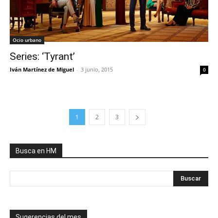
Ocio urbano
Series: ‘Tyrant’
Iván Martínez de Miguel
-
3 junio, 2015
0
1
2
3
Busca en HM
Sugerencias del mes