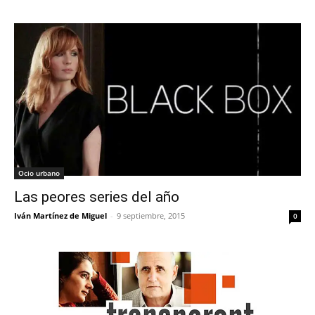
Ocio urbano
Las peores series del año
Iván Martínez de Miguel
-
9 septiembre, 2015
0