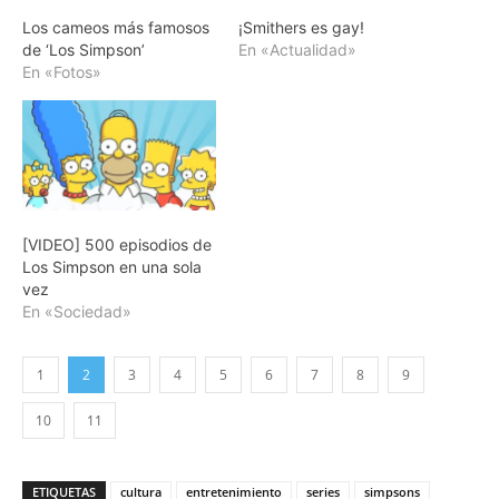
Los cameos más famosos
¡Smithers es gay!
de ‘Los Simpson’
En «Actualidad»
En «Fotos»
[VIDEO] 500 episodios de
Los Simpson en una sola
vez
En «Sociedad»
1
2
3
4
5
6
7
8
9
10
11
ETIQUETAS
cultura
entretenimiento
series
simpsons