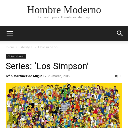
Hombre Moderno
La Web para Hombres de hoy
Inicio
Lifestyle
Ocio urbano
Ocio urbano
Series: ‘Los Simpson’
Iván Martínez de Miguel
-
25 marzo, 2015
0