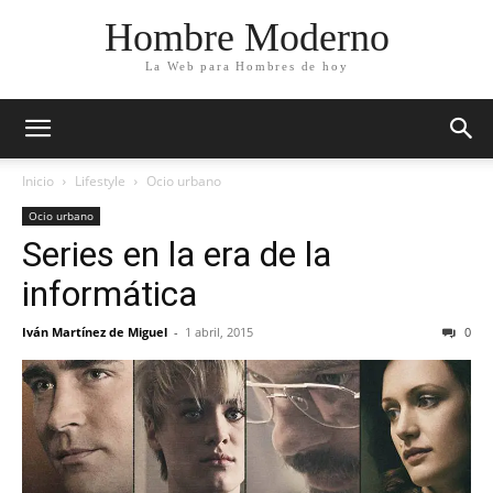
Hombre Moderno
La Web para Hombres de hoy
Inicio
Lifestyle
Ocio urbano
Ocio urbano
Series en la era de la
informática
Iván Martínez de Miguel
-
1 abril, 2015
0