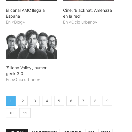
El canal AMC llega a
Cine: ‘Blackhat: Amenaza
España
en la red’
En «Blog»
En «Ocio urbano»
‘Silicon Valley’, humor
geek 3.0
En «Ocio urbano»
1
2
3
4
5
6
7
8
9
10
11
ETIQUETAS
entretenimiento
informatica
ocio
series