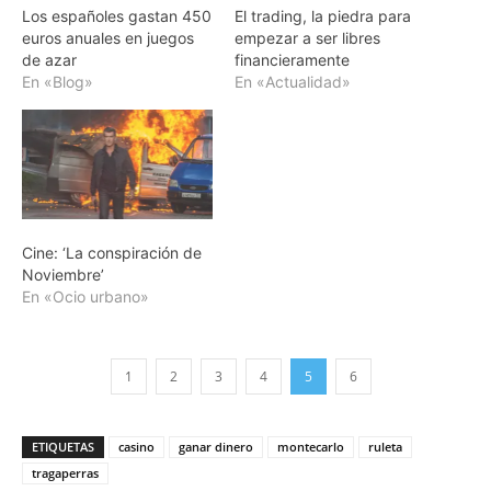
Los españoles gastan 450
El trading, la piedra para
euros anuales en juegos
empezar a ser libres
de azar
financieramente
En «Blog»
En «Actualidad»
Cine: ‘La conspiración de
Noviembre’
En «Ocio urbano»
1
2
3
4
5
6
ETIQUETAS
casino
ganar dinero
montecarlo
ruleta
tragaperras