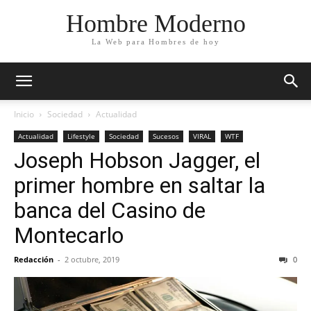
Hombre Moderno
La Web para Hombres de hoy
Inicio
Sociedad
Actualidad
Actualidad
Lifestyle
Sociedad
Sucesos
VIRAL
WTF
Joseph Hobson Jagger, el
primer hombre en saltar la
banca del Casino de
Montecarlo
Redacción
-
2 octubre, 2019
0