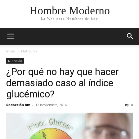
Hombre Moderno
La Web para Hombres de hoy
Inicio
Nutrición
Nutrición
¿Por qué no hay que hacer
demasiado caso al índice
glucémico?
Redacción hm
-
12 noviembre, 2016
0