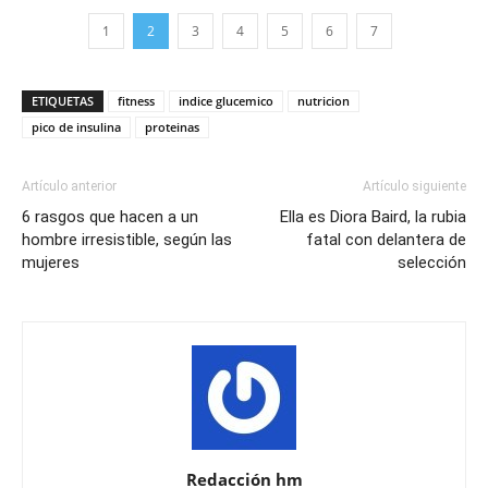
1
2
3
4
5
6
7
ETIQUETAS
fitness
indice glucemico
nutricion
pico de insulina
proteinas
Artículo anterior
Artículo siguiente
6 rasgos que hacen a un
Ella es Diora Baird, la rubia
hombre irresistible, según las
fatal con delantera de
mujeres
selección
Redacción hm