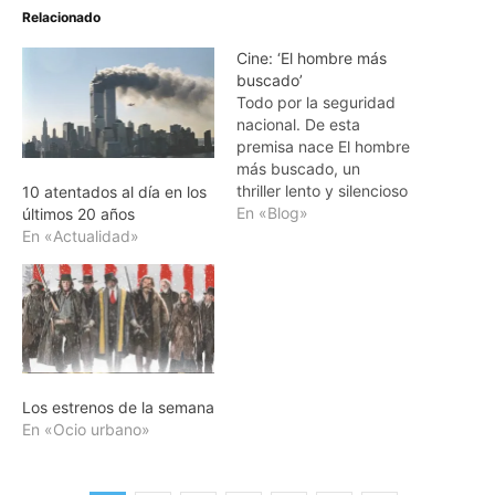
Relacionado
Cine: ‘El hombre más
buscado’
Todo por la seguridad
nacional. De esta
premisa nace El hombre
más buscado, un
thriller lento y silencioso
10 atentados al día en los
sobre espionaje y
En «Blog»
últimos 20 años
terrorismo, que tiene el
En «Actualidad»
honor de ser el último
largometraje
protagonizado por el
gran Philip Seymour
Hoffman, fallecido hace
siete meses. Hoffman
encarna a Günther
Los estrenos de la semana
Bachmann, un agente
En «Ocio urbano»
alemán muy alejado de los
superespías…