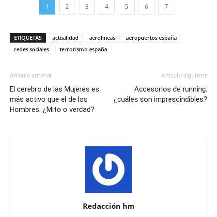
1
2
3
4
5
6
7
ETIQUETAS
actualidad
aerolineas
aeropuertos españa
redes sociales
terrorismo españa
Artículo anterior
Artículo siguiente
El cerebro de las Mujeres es
Accesorios de running:
más activo que el de los
¿cuáles son imprescindibles?
Hombres. ¿Mito o verdad?
Redacción hm