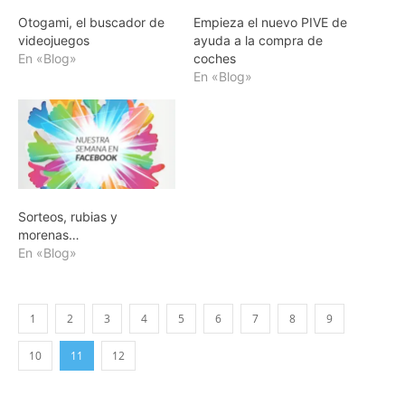
Otogami, el buscador de
Empieza el nuevo PIVE de
videojuegos
ayuda a la compra de
En «Blog»
coches
En «Blog»
Sorteos, rubias y
morenas…
En «Blog»
1
2
3
4
5
6
7
8
9
10
11
12