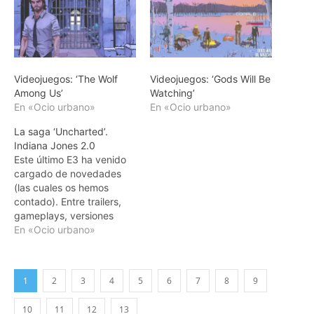
Videojuegos: ‘The Wolf
Videojuegos: ‘Gods Will Be
Among Us’
Watching’
En «Ocio urbano»
En «Ocio urbano»
La saga ‘Uncharted’.
Indiana Jones 2.0
Este último E3 ha venido
cargado de novedades
(las cuales os hemos
contado). Entre trailers,
gameplays, versiones
beta y demás, los fans de
En «Ocio urbano»
los videojuegos han visto
saciada su ansia de
buenas nuevas y se ha
1
2
3
4
5
6
7
8
9
demostrado que la
próxima temporada
10
11
12
13
vendrá cargada de