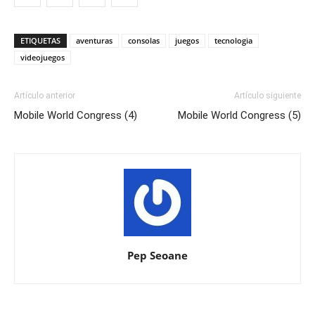
lanzamientos la mar de
jugosos.
ETIQUETAS
aventuras
consolas
juegos
tecnologia
[pullquote]'Uncharted…
videojuegos
Artículo anterior
Artículo siguiente
Mobile World Congress (4)
Mobile World Congress (5)
Pep Seoane