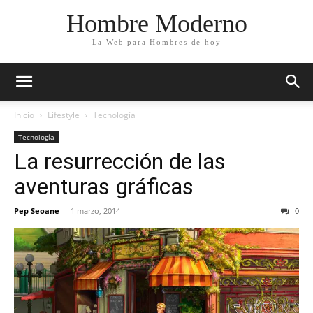
Hombre Moderno
La Web para Hombres de hoy
Inicio
Lifestyle
Tecnología
Tecnología
La resurrección de las
aventuras gráficas
Pep Seoane
-
1 marzo, 2014
0