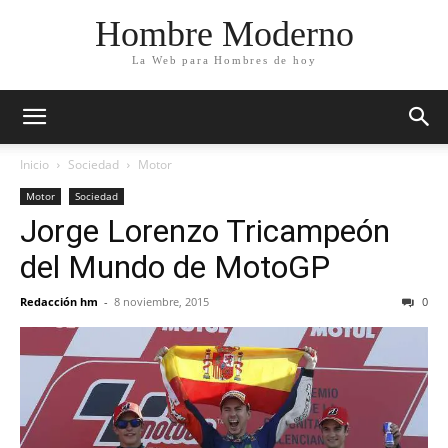
Hombre Moderno
La Web para Hombres de hoy
Inicio
Sociedad
Motor
Motor
Sociedad
Jorge Lorenzo Tricampeón
del Mundo de MotoGP
Redacción hm
-
8 noviembre, 2015
0