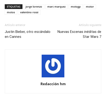
ETIQUETAS
jorge lorenzo
marc marquez
motogp
motor
motos
valentino rossi
Artículo anterior
Artículo siguiente
Justin Bieber, otro escándalo
Nuevas Escenas inéditas de
en Cannes
Star Wars 7
Redacción hm