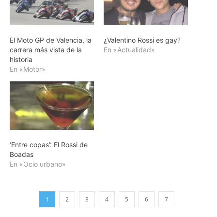
El Moto GP de Valencia, la
¿Valentino Rossi es gay?
carrera más vista de la
En «Actualidad»
historia
En «Motor»
‘Entre copas’: El Rossi de
Boadas
En «Ocio urbano»
1
2
3
4
5
6
7