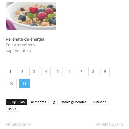
Rellénate de energía
En «Alimentos y
suplementos»
1
2
3
4
5
6
7
8
9
10
11
ETIQUETAS
alimentos
ig
indice glucemico
nutricion
salud
Artículo anterior
Artículo siguiente