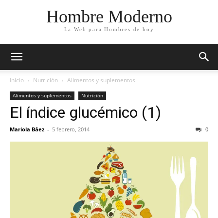
Hombre Moderno
La Web para Hombres de hoy
Inicio
Nutrición
Alimentos y suplementos
Alimentos y suplementos
Nutrición
El índice glucémico (1)
Mariola Báez
-
5 febrero, 2014
0