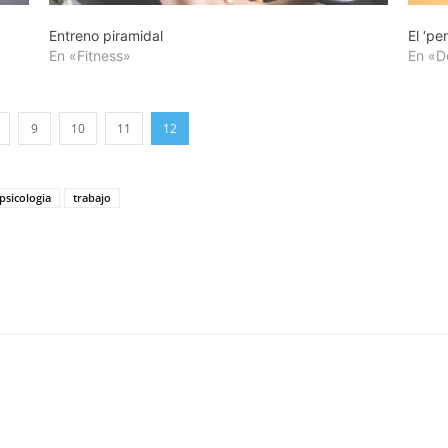
Entreno piramidal
El ‘pe
En «Fitness»
En «D
9
10
11
12
psicologia
trabajo