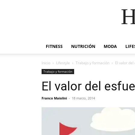
H
FITNESS
NUTRICIÓN
MODA
LIFE
Inicio
Lifestyle
Trabajo y formación
El valor del
Trabajo y formación
El valor del esfu
Franco Maiolini
-
18 marzo, 2014