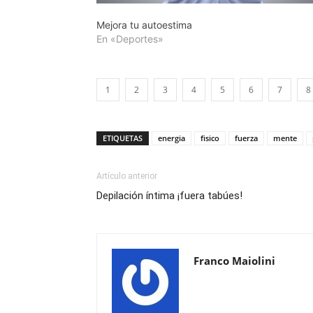
Mejora tu autoestima
En «Deportes»
1
2
3
4
5
6
7
8
ETIQUETAS
energia
fisico
fuerza
mente
Artículo anterior
Depilación íntima ¡fuera tabúes!
Franco Maiolini