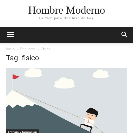
Hombre Moderno
La Web para Hombres de hoy
Inicio
Etiquetas
Fisico
Tag: fisico
Trabajo y formación