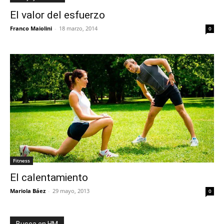
El valor del esfuerzo
Franco Maiolini
-
18 marzo, 2014
0
Fitness
El calentamiento
Mariola Báez
-
29 mayo, 2013
0