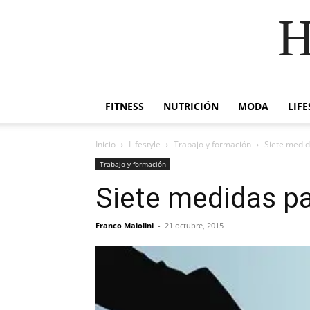
H
FITNESS
NUTRICIÓN
MODA
LIFE
Inicio
Lifestyle
Trabajo y formación
Siete medid
Trabajo y formación
Siete medidas pa
Franco Maiolini
-
21 octubre, 2015