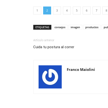
1
2
3
4
5
6
7
8
ETIQUETAS
consejos
imagen
productos
pub
Artículo anterior
Cuida tu postura al correr
Franco Maiolini