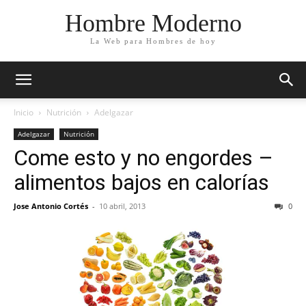
Hombre Moderno
La Web para Hombres de hoy
Inicio
Nutrición
Adelgazar
Adelgazar
Nutrición
Come esto y no engordes –
alimentos bajos en calorías
Jose Antonio Cortés
-
10 abril, 2013
0