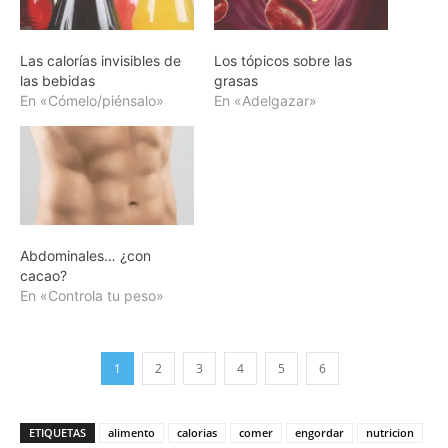
Las calorías invisibles de
Los tópicos sobre las
las bebidas
grasas
En «Cómelo/piénsalo»
En «Adelgazar»
Abdominales… ¿con
cacao?
En «Controla tu peso»
1
2
3
4
5
6
ETIQUETAS
alimento
calorias
comer
engordar
nutricion