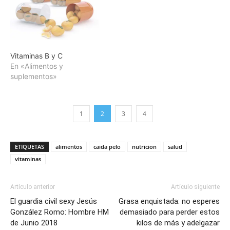
Vitaminas B y C
En «Alimentos y
suplementos»
1
2
3
4
ETIQUETAS
alimentos
caida pelo
nutricion
salud
vitaminas
Artículo anterior
Artículo siguiente
El guardia civil sexy Jesús
Grasa enquistada: no esperes
González Romo: Hombre HM
demasiado para perder estos
de Junio 2018
kilos de más y adelgazar