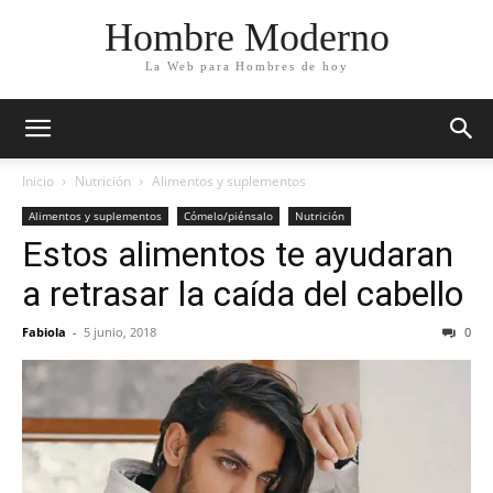
Hombre Moderno
La Web para Hombres de hoy
Inicio
Nutrición
Alimentos y suplementos
Alimentos y suplementos
Cómelo/piénsalo
Nutrición
Estos alimentos te ayudaran
a retrasar la caída del cabello
Fabiola
-
5 junio, 2018
0