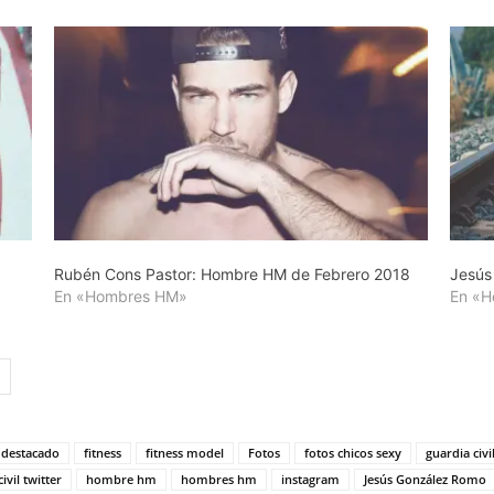
Rubén Cons Pastor: Hombre HM de Febrero 2018
Jesús
En «Hombres HM»
En «
destacado
fitness
fitness model
Fotos
fotos chicos sexy
guardia civi
ivil twitter
hombre hm
hombres hm
instagram
Jesús González Romo