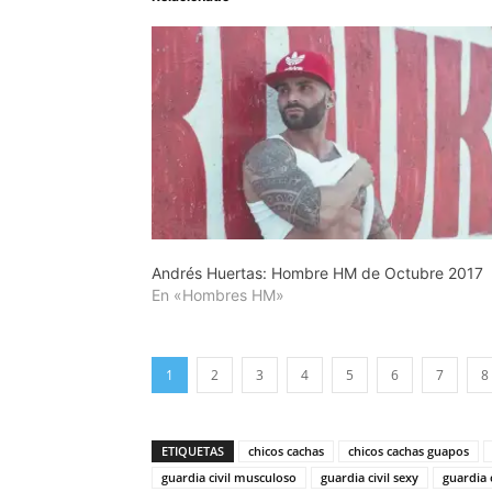
Andrés Huertas: Hombre HM de Octubre 2017
En «Hombres HM»
1
2
3
4
5
6
7
8
ETIQUETAS
chicos cachas
chicos cachas guapos
guardia civil musculoso
guardia civil sexy
guardia c