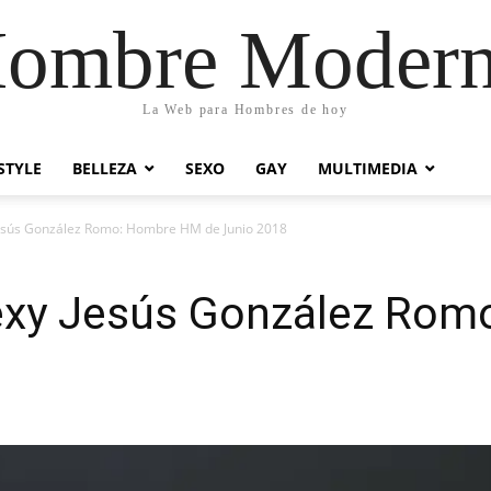
ombre Moder
La Web para Hombres de hoy
STYLE
BELLEZA
SEXO
GAY
MULTIMEDIA
y Jesús González Romo: Hombre HM de Junio 2018
l sexy Jesús González Ro