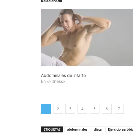
Relacionado
Abdominales de infarto
En «Fitness»
1
2
3
4
5
6
7
ETIQUETAS
abdominales
dieta
Ejercicio aeróbi