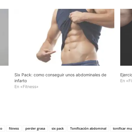
Six Pack: como conseguir unos abdominales de
Ejerc
infarto
En «F
En «Fitness»
co
fitness
perder grasa
six pack
Tonificación abdominal
tonificar mu