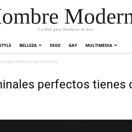
ombre Moder
La Web para Hombres de hoy
STYLE
BELLEZA
SEXO
GAY
MULTIMEDIA
enes que combinar estas 3 acciones
inales perfectos tienes