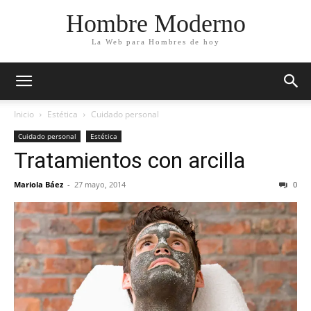
Hombre Moderno
La Web para Hombres de hoy
Inicio
Estética
Cuidado personal
Cuidado personal
Estética
Tratamientos con arcilla
Mariola Báez
-
27 mayo, 2014
0