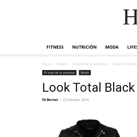
H
FITNESS
NUTRICIÓN
MODA
LIFE
Inicio
Moda
El look de la semana
Look Total Bl
El look de la semana
Moda
Look Total Black
Eli Bernal
-
23 octubre, 2014