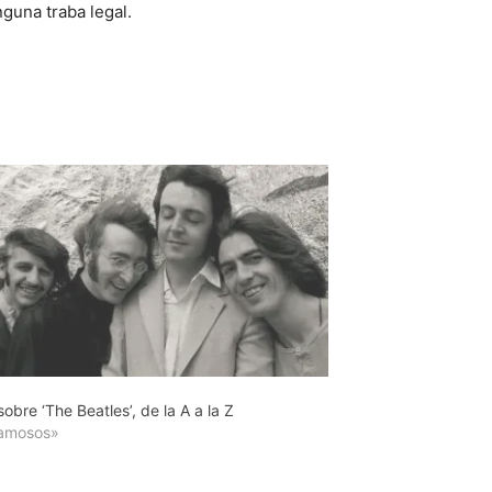
guna traba legal.
obre ‘The Beatles’, de la A a la Z
amosos»