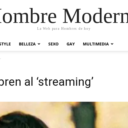
ombre Moder
La Web para Hombres de hoy
STYLE
BELLEZA
SEXO
GAY
MULTIMEDIA
’
ren al ‘streaming’