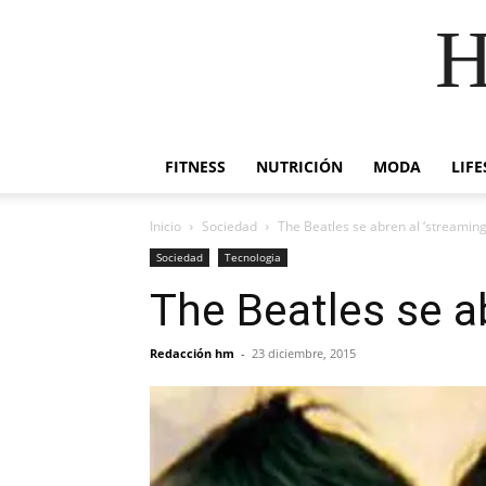
H
FITNESS
NUTRICIÓN
MODA
LIFE
Inicio
Sociedad
The Beatles se abren al ‘streaming
Sociedad
Tecnologia
The Beatles se ab
Redacción hm
-
23 diciembre, 2015