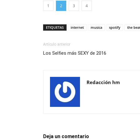
1
2
3
4
ETIQUETAS
internet
musica
spotify
the bea
Artículo anterior
Los Selfies más SEXY de 2016
Redacción hm
Deja un comentario