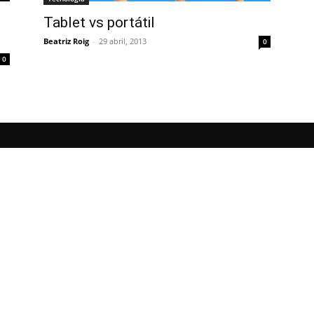
Tablet vs portátil
Beatriz Roig
-
29 abril, 2013
0
0