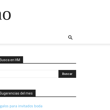
no
Busca en HM
Sugerencias del mes
galos para invitados boda