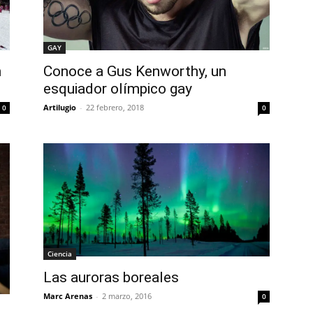
GAY
n
Conoce a Gus Kenworthy, un
esquiador olímpico gay
Artilugio
-
22 febrero, 2018
0
0
Ciencia
Las auroras boreales
Marc Arenas
-
2 marzo, 2016
0