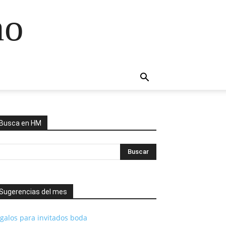
no
Busca en HM
Sugerencias del mes
galos para invitados boda