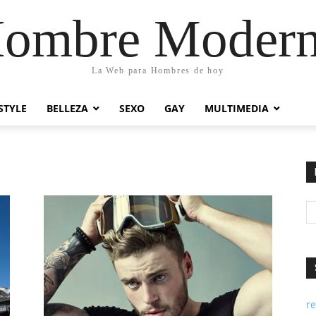
ombre Moder
La Web para Hombres de hoy
STYLE
BELLEZA
SEXO
GAY
MULTIMEDIA
re