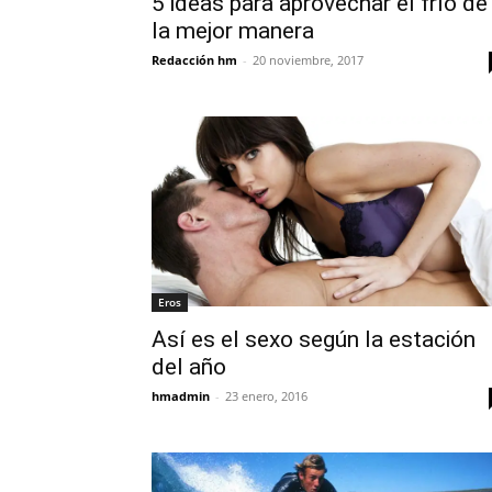
5 ideas para aprovechar el frío de
la mejor manera
Redacción hm
-
20 noviembre, 2017
Eros
Así es el sexo según la estación
del año
hmadmin
-
23 enero, 2016