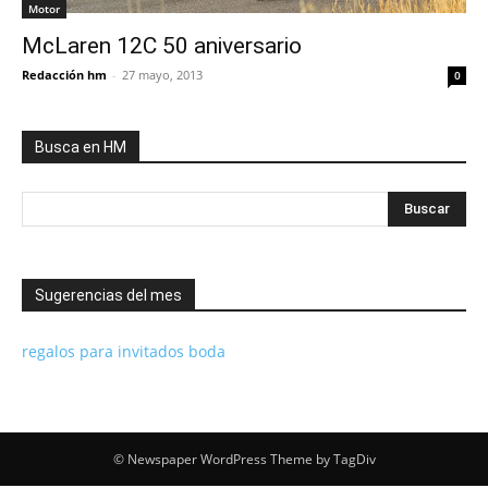
Motor
McLaren 12C 50 aniversario
Redacción hm
-
27 mayo, 2013
0
Busca en HM
Sugerencias del mes
regalos para invitados boda
© Newspaper WordPress Theme by TagDiv