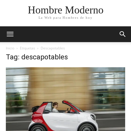
Hombre Moderno
La Web para Hombres de hoy
Inicio
Etiquetas
Descapotables
Tag: descapotables