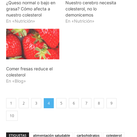
¿Queso normal o bajo en
Nuestro cerebro necesita
grasa? Cómo afecta a
colesterol, no lo
nuestro colesterol
demonicemos
En «Nutrición»
En «Nutrición»
Comer fresas reduce el
colesterol
En «Blog»
1
2
3
4
5
6
7
8
9
10
ETIQUETAS
alimentación saludable
carbohidratos
colesterol