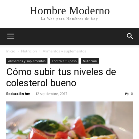
Hombre Moderno
La Web para Hombres de hoy
Inicio
Nutrición
Alimentos y suplementos
Alimentos y suplementos
Controla tu peso
Nutrición
Cómo subir tus niveles de
colesterol bueno
Redacción hm
-
12 septiembre, 2017
0