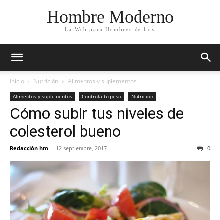
Hombre Moderno
La Web para Hombres de hoy
Inicio
Nutrición
Alimentos y suplementos
Alimentos y suplementos
Controla tu peso
Nutrición
Cómo subir tus niveles de
colesterol bueno
Redacción hm
-
12 septiembre, 2017
0