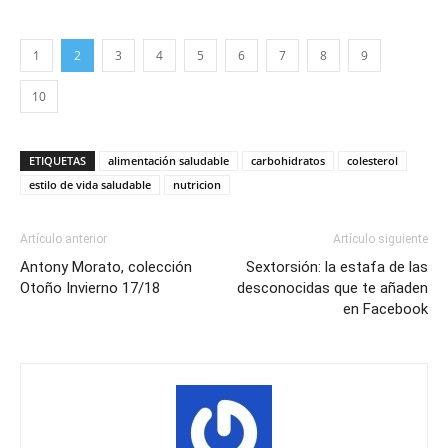
1
2
3
4
5
6
7
8
9
10
ETIQUETAS
alimentación saludable
carbohidratos
colesterol
estilo de vida saludable
nutricion
Artículo anterior
Artículo siguiente
Antony Morato, colección
Sextorsión: la estafa de las
Otoño Invierno 17/18
desconocidas que te añaden
en Facebook