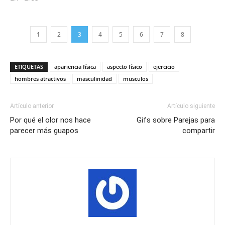
1
2
3
4
5
6
7
8
ETIQUETAS
apariencia física
aspecto físico
ejercicio
hombres atractivos
masculinidad
musculos
Artículo anterior
Artículo siguiente
Por qué el olor nos hace
Gifs sobre Parejas para
parecer más guapos
compartir