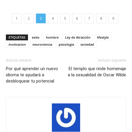
1
2
3
4
5
6
7
8
9
ETIQUETAS
exito
hombre
Ley de Atracción
lifestyle
motivacion
neurociencia
psicologia
sociedad
Artículo anterior
Artículo siguiente
Por qué aprender un nuevo
El templo que rinde homenaje
idioma te ayudará a
a la sexualidad de Oscar Wilde
desbloquear tu potencial