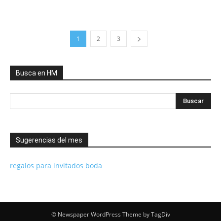
1
2
3
Busca en HM
Sugerencias del mes
regalos para invitados boda
© Newspaper WordPress Theme by TagDiv