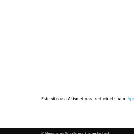
Este sitio usa Akismet para reducir el spam.
Apr
© Newspaper WordPress Theme by TagDiv