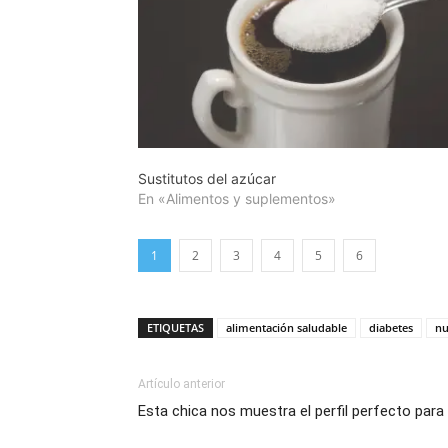
Sustitutos del azúcar
En «Alimentos y suplementos»
1
2
3
4
5
6
ETIQUETAS
alimentación saludable
diabetes
nu
Artículo anterior
Esta chica nos muestra el perfil perfecto para 