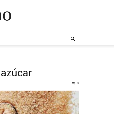
no
 azúcar
0