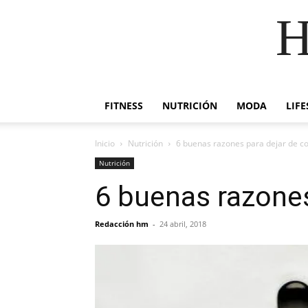
H
FITNESS
NUTRICIÓN
MODA
LIFE
Inicio
Nutrición
6 buenas razones para dejar de c
Nutrición
6 buenas razones
Redacción hm
-
24 abril, 2018