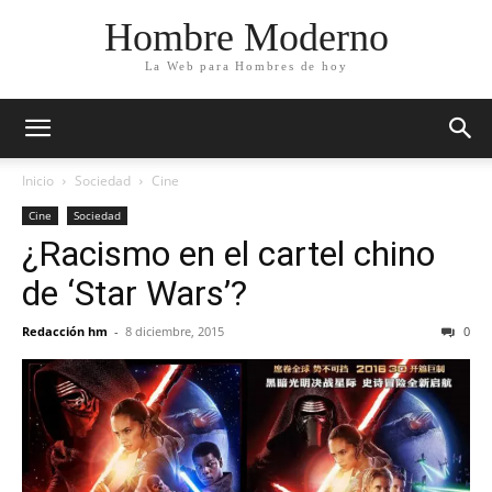
Hombre Moderno
La Web para Hombres de hoy
Inicio
Sociedad
Cine
Cine
Sociedad
¿Racismo en el cartel chino
de ‘Star Wars’?
Redacción hm
-
8 diciembre, 2015
0