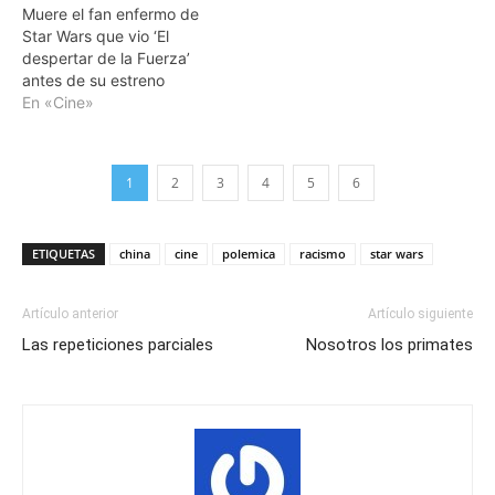
Muere el fan enfermo de
Star Wars que vio ‘El
despertar de la Fuerza’
antes de su estreno
En «Cine»
1
2
3
4
5
6
ETIQUETAS
china
cine
polemica
racismo
star wars
Artículo anterior
Artículo siguiente
Las repeticiones parciales
Nosotros los primates