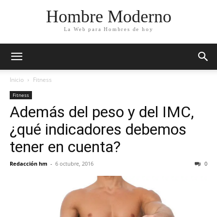
Hombre Moderno
La Web para Hombres de hoy
Inicio
Fitness
Fitness
Además del peso y del IMC,
¿qué indicadores debemos
tener en cuenta?
Redacción hm
-
6 octubre, 2016
0