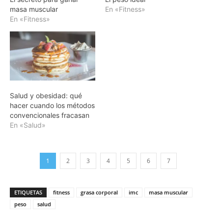
masa muscular
En «Fitness»
En «Fitness»
Salud y obesidad: qué
hacer cuando los métodos
convencionales fracasan
En «Salud»
1
2
3
4
5
6
7
ETIQUETAS
fitness
grasa corporal
imc
masa muscular
peso
salud