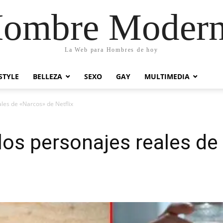
ombre Moder
La Web para Hombres de hoy
STYLE
BELLEZA
SEXO
GAY
MULTIMEDIA
ales de «Narcos» de Netflix
los personajes reales de