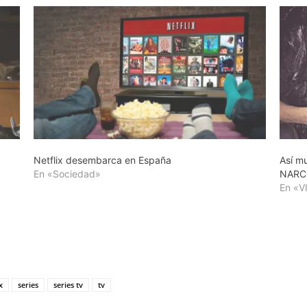
Netflix desembarca en España
Así m
En «Sociedad»
NARC
En «V
x
series
series tv
tv