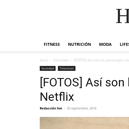
H
FITNESS
NUTRICIÓN
MODA
LIFE
Inicio
Sociedad
[FOTOS] Así son los personajes re
Sociedad
Television
[FOTOS] Así son 
Netflix
Redacción hm
-
20 septiembre, 2016