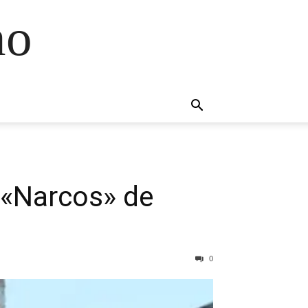
no
 «Narcos» de
0