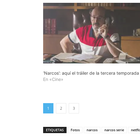
‘Narcos’: aquí el tráiler de la tercera temporada
En «Cine»
1
2
3
ETIQUETAS
Fotos
narcos
narcos serie
netfli