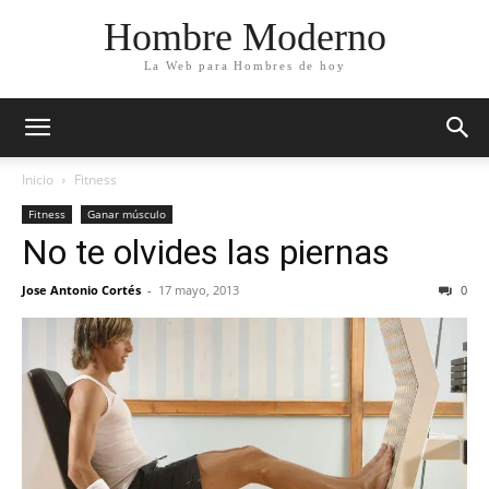
Hombre Moderno
La Web para Hombres de hoy
Inicio
Fitness
Fitness
Ganar músculo
No te olvides las piernas
Jose Antonio Cortés
-
17 mayo, 2013
0