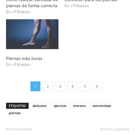
piernas de forma correcta
En «Fitness»
En «Fitness»
Piernas más duras
En «Fitness»
1
2
3
4
5
6
ETIQUETAS
abductor
ejercicio
entreno
extremidad
piernas
Artículo anterior
Artículo siguiente