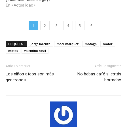
En «Actualidad»
1
2
3
4
5
6
ETIQUETAS
jorge lorenzo
marc marquez
motogp
motor
motos
valentino rossi
Artículo anterior
Artículo siguiente
Los niños ateos son más
No bebas café si estás
generosos
borracho