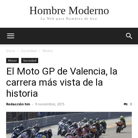
Hombre Moderno
La Web para Hombres de hoy
Inicio
Sociedad
Motor
Motor
Sociedad
El Moto GP de Valencia, la
carrera más vista de la
historia
Redacción hm
-
9 noviembre, 2015
0